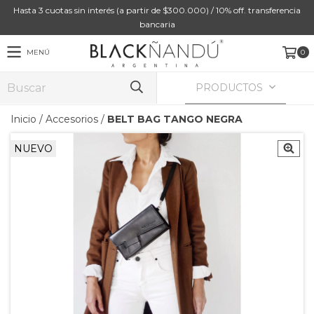
Hasta 3 cuotas sin interés (a partir de $300.000) / 10% off. transferencia
bancaria
MENÚ
0
PRODUCTOS
Inicio
/
Accesorios
/
BELT BAG TANGO NEGRA
NUEVO