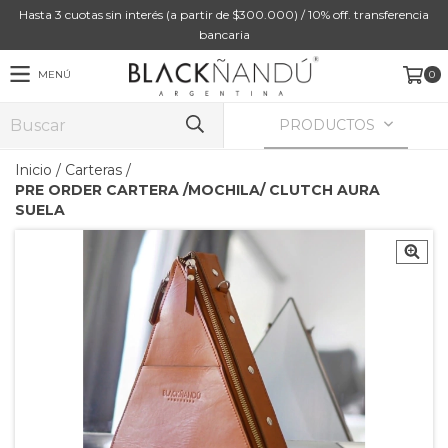
Hasta 3 cuotas sin interés (a partir de $300.000) / 10% off. transferencia
bancaria
MENÚ
0
PRODUCTOS
Inicio
/
Carteras
/
PRE ORDER CARTERA /MOCHILA/ CLUTCH AURA
SUELA